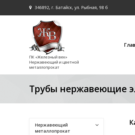
346892, г. Батайск, ул. Рыбная, 98 б
Гла
ПК «Железный век»
Нержавеющий и цветной
металлопрокат
Трубы нержавеющие э
К
Нержавеющий
металлопрокат