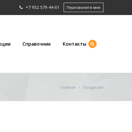
+7 952 579-44-61
Перезвоните мне
кции
Справочник
Контакты
Главная
Продукция